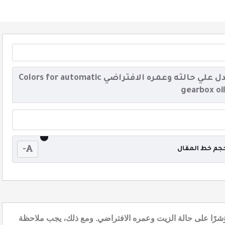
الوان لزيت القيربوكس الاتوماتيكي التي تدل علي حالته وعمره الافتراضي Colors for automatic
gearbox oi
-
جم خط المقال
شرًا على حالة الزيت وعمره الافتراضي. ومع ذلك، يجب ملاحظة