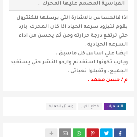
القياسية المصمم عليها المحرك .
اذا فالحساس بالاشارة التي يرسلها للكنترول
يقوم نتيزود سرعه الحياد اذا كان المحرك بارد
حتي ترتفع درجة حرارته ومن ثم يحسن من اداء
السرعه الحياديه .
ايضا علي اساس كل ماسبق .
ويارب تكونوا استفدتم وارجو النشر حتي يستفيد
الجميع ، وتقبلوا تحياتي .
م / حسن محمد .
التسميات
قطع الغيار
وسائل الحماية