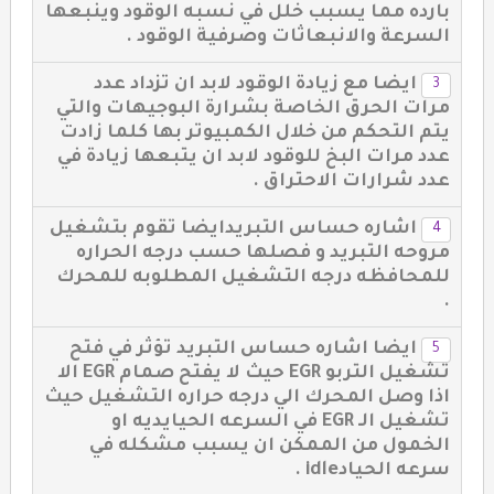
بارده مما يسبب خلل في نسبه الوقود وينبعها
السرعة والانبعاثات وصرفية الوقود .
ايضا مع زيادة الوقود لابد ان تزداد عدد
مرات الحرق الخاصة بشرارة البوجيهات والتي
يتم التحكم من خلال الكمبيوتر بها كلما زادت
عدد مرات البخ للوقود لابد ان يتبعها زيادة في
عدد شرارات الاحتراق .
اشاره حساس التبريدايضا تقوم بتشغيل
مروحه التبريد و فصلها حسب درجه الحراره
للمحافظه درجه التشغيل المطلوبه للمحرك
.
ايضا اشاره حساس التبريد تؤثر في فتح
تشغيل التربو EGR حيث لا يفتح صمام EGR الا
اذا وصل المحرك الي درجه حراره التشغيل حيث
تشغيل الـ EGR في السرعه الحيايديه او
الخمول من الممكن ان يسبب مشكله في
سرعه الحيادidle .